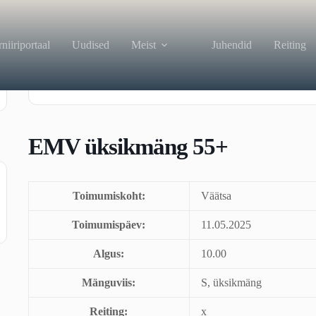
niiriportaal
Uudised
Meist
Juhendid
Reiting
Kuupäev
mai 11 2025
Toimunud
EMV üksikmäng 55+
Toimumiskoht:
Väätsa
Toimumispäev:
11.05.2025
Algus:
10.00
Mänguviis:
S, üksikmäng
Reiting:
x