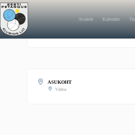
Avaleht
Kalender
Tur
KORRALDAJA
Järvamaa
ASUKOHT
Väätsa