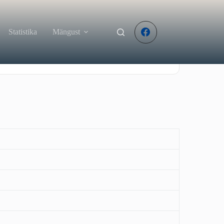
Statistika
Mängust
Aeg
Kogu päeva