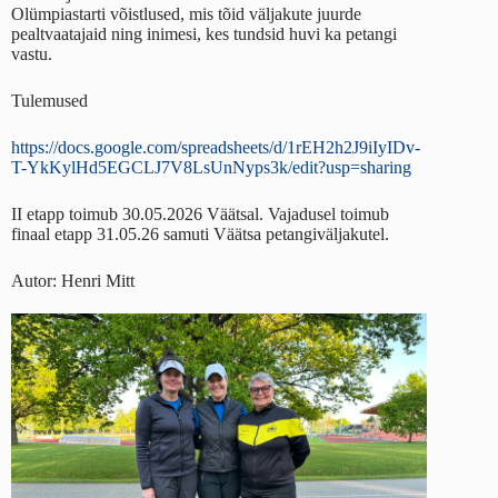
Olümpiastarti võistlused, mis tõid väljakute juurde
pealtvaatajaid ning inimesi, kes tundsid huvi ka petangi
vastu.
Tulemused
https://docs.google.com/spreadsheets/d/1rEH2h2J9iIyIDv-
T-YkKylHd5EGCLJ7V8LsUnNyps3k/edit?usp=sharing
II etapp toimub 30.05.2026 Väätsal. Vajadusel toimub
finaal etapp 31.05.26 samuti Väätsa petangiväljakutel.
Autor: Henri Mitt