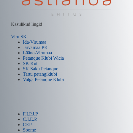
Kasulikud lingid
Viru SK
Ida-Virumaa
Järvamaa PK
Lääne-Virumaa
Petanque Klubi Wicia
SK Küti
SK Saku Petanque
Tartu petangiklubi
Valga Petanque Klubi
F.I.P.J.P.
C.I.E.P.
CEP
Soome