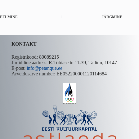
EELMINE
JÄRGMINE
KONTAKT
Registrikood: 80089215
Juriidiline aadress: R.Tobiase tn 11-39, Tallinn, 10147
E-post:
info@petanque.ee
Arveldusarve number: EE052200001120114684