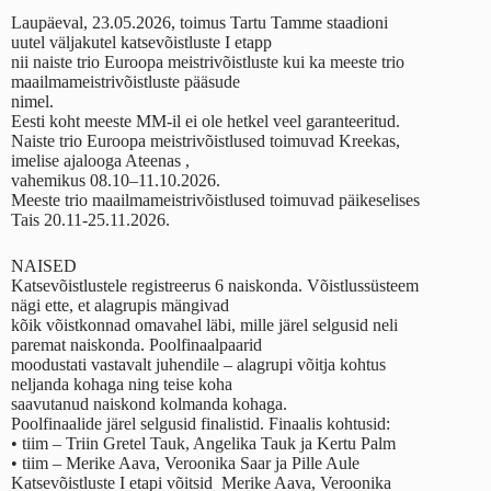
Laupäeval, 23.05.2026, toimus Tartu Tamme staadioni
uutel väljakutel katsevõistluste I etapp
nii naiste trio Euroopa meistrivõistluste kui ka meeste trio
maailmameistrivõistluste pääsude
nimel.
Eesti koht meeste MM-il ei ole hetkel veel garanteeritud.
Naiste trio Euroopa meistrivõistlused toimuvad Kreekas,
imelise ajalooga Ateenas ,
vahemikus 08.10–11.10.2026.
Meeste trio maailmameistrivõistlused toimuvad päikeselises
Tais 20.11-25.11.2026.
NAISED
Katsevõistlustele registreerus 6 naiskonda. Võistlussüsteem
nägi ette, et alagrupis mängivad
kõik võistkonnad omavahel läbi, mille järel selgusid neli
paremat naiskonda. Poolfinaalpaarid
moodustati vastavalt juhendile – alagrupi võitja kohtus
neljanda kohaga ning teise koha
saavutanud naiskond kolmanda kohaga.
Poolfinaalide järel selgusid finalistid. Finaalis kohtusid:
• tiim – Triin Gretel Tauk, Angelika Tauk ja Kertu Palm
• tiim – Merike Aava, Veroonika Saar ja Pille Aule
Katsevõistluste I etapi võitsid Merike Aava, Veroonika