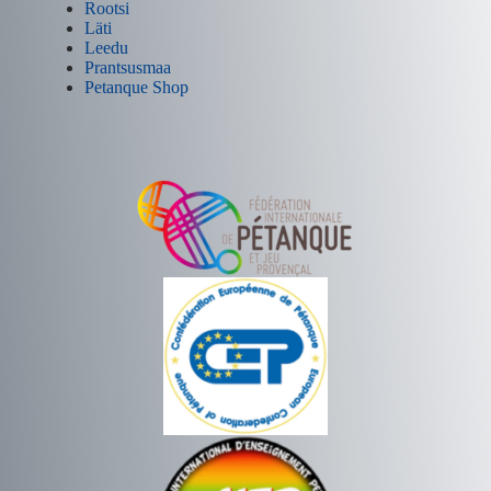
Rootsi
Läti
Leedu
Prantsusmaa
Petanque Shop