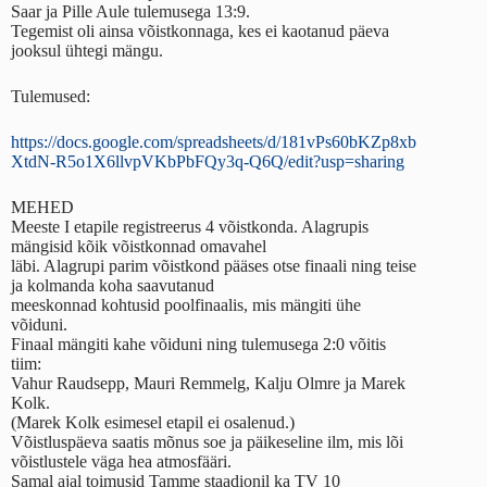
Saar ja Pille Aule tulemusega 13:9.
Tegemist oli ainsa võistkonnaga, kes ei kaotanud päeva
jooksul ühtegi mängu.
Tulemused:
https://docs.google.com/spreadsheets/d/181vPs60bKZp8xb
XtdN-R5o1X6llvpVKbPbFQy3q-Q6Q/edit?usp=sharing
MEHED
Meeste I etapile registreerus 4 võistkonda. Alagrupis
mängisid kõik võistkonnad omavahel
läbi. Alagrupi parim võistkond pääses otse finaali ning teise
ja kolmanda koha saavutanud
meeskonnad kohtusid poolfinaalis, mis mängiti ühe
võiduni.
Finaal mängiti kahe võiduni ning tulemusega 2:0 võitis
tiim:
Vahur Raudsepp, Mauri Remmelg, Kalju Olmre ja Marek
Kolk.
(Marek Kolk esimesel etapil ei osalenud.)
Võistluspäeva saatis mõnus soe ja päikeseline ilm, mis lõi
võistlustele väga hea atmosfääri.
Samal ajal toimusid Tamme staadionil ka TV 10