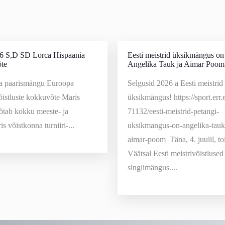
 S,D SD Lorca Hispaania
Eesti meistrid üksikmängus on
te
Angelika Tauk ja Aimar Poom
ja paarismängu Euroopa
Selgusid 2026 a Eesti meistrid
õistluste kokkuvõte Maris
üksikmängus! https://sport.err
tab kokku meeste- ja
71132/eesti-meistrid-petangi-
s võistkonna turniiri-...
uksikmangus-on-angelika-tauk
aimar-poom Täna, 4. juulil, t
Väätsal Eesti meistrivõistlused
singlimängus....