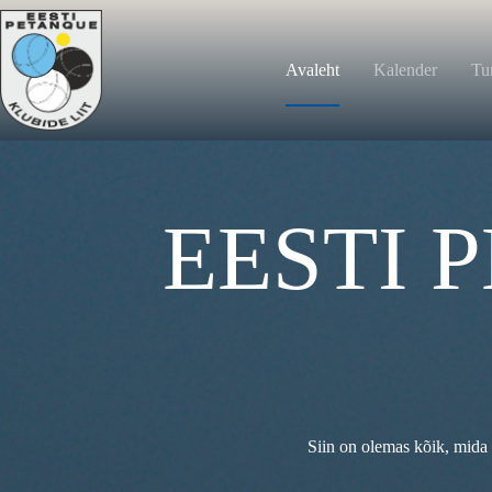
Avaleht
Kalender
Tur
EESTI 
Siin on olemas kõik, mida 