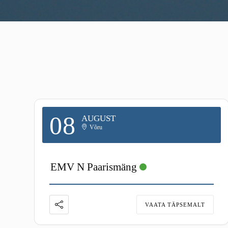
08
AUGUST
Võru
EMV N Paarismäng
VAATA TÄPSEMALT