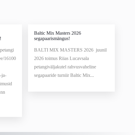
Baltic Mix Masters 2026
!
segapaarismängus!
 petangi
BALTI MIX MASTERS 2026 juunil
.ee/16100
2026 toimus Riias Lucavsala
petangiväljakutel rahvusvaheline
-ja-
segapaaride turniir Baltic Mix...
oimusid
 nn