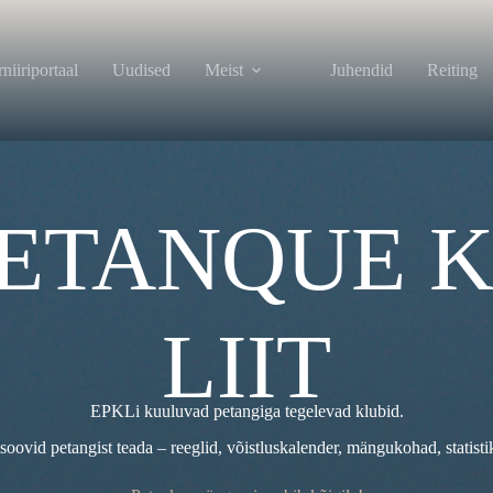
niiriportaal
Uudised
Meist
Juhendid
Reiting
PETANQUE 
LIIT
EPKLi kuuluvad petangiga tegelevad klubid.
soovid petangist teada – reeglid, võistluskalender, mängukohad, statisti