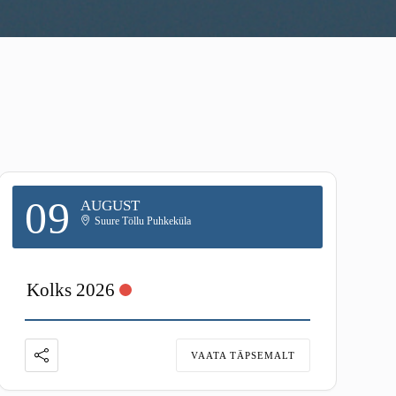
09
AUGUST
Suure Töllu Puhkeküla
Kolks 2026
VAATA TÄPSEMALT