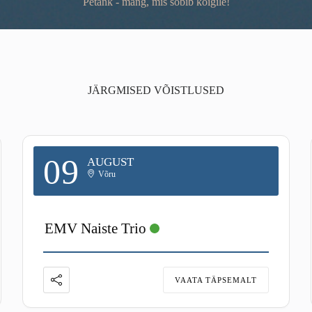
Petank - mäng, mis sobib kõigile!
JÄRGMISED VÕISTLUSED
09
AUGUST
Võru
EMV Naiste Trio
VAATA TÄPSEMALT